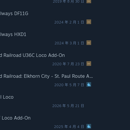
2019 年 8 月 30 日
ailways DF11G
2024 年 2 月 1 日
ailways HXD1
2024 年 3 月 1 日
ield Railroad U36C Loco Add-On
2020 年 7 月 23 日
Train Simulator: Clinchfield Railroad: Elkhorn City - St. Paul Route Add-On
2020 年 5 月 7 日
II Loco
2026 年 5 月 21 日
F Loco Add-On
2025 年 4 月 4 日