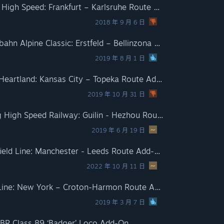
Train Simulator: Frankfurt High Speed: Frankfurt – Karlsruhe Route Extension Add-On
2018 年 9 月 6 日
Train Simulator: Gotthardbahn Alpine Classic: Erstfeld – Bellinzona Route Add-On
2019 年 8 月 1 日
Train Simulator: Granger Heartland: Kansas City – Topeka Route Add-On
2019 年 10 月 31 日
Train Simulator: Guiguang High Speed Railway: Guilin - Hezhou Route Add-On
2019 年 6 月 19 日
Train Simulator: Huddersfield Line: Manchester - Leeds Route Add-On
2022 年 10 月 11 日
Train Simulator: Hudson Line: New York – Croton-Harmon Route Add-On
2019 年 3 月 7 日
y BR Class 89 ‘Badger’ Loco Add-On