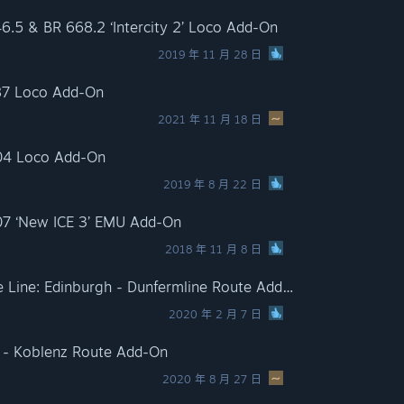
46.5 & BR 668.2 ‘Intercity 2’ Loco Add-On
2019 年 11 月 28 日
187 Loco Add-On
2021 年 11 月 18 日
204 Loco Add-On
2019 年 8 月 22 日
407 ‘New ICE 3’ EMU Add-On
2018 年 11 月 8 日
Train Simulator: Fife Circle Line: Edinburgh - Dunfermline Route Add-On
2020 年 2 月 7 日
rt - Koblenz Route Add-On
2020 年 8 月 27 日