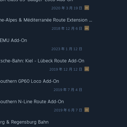
2020 年 3 月 19 日
Train Simulator: LGV Rhône-Alpes & Méditerranée Route Extension Add-On
2018 年 12 月 6 日
3 EMU Add-On
2023 年 1 月 12 日
tsche-Bahn: Kiel - Lübeck Route Add-On
2019 年 12 月 12 日
k Southern GP60 Loco Add-On
2019 年 7 月 4 日
 Southern N-Line Route Add-On
2019 年 6 月 7 日
erg & Regensburg Bahn