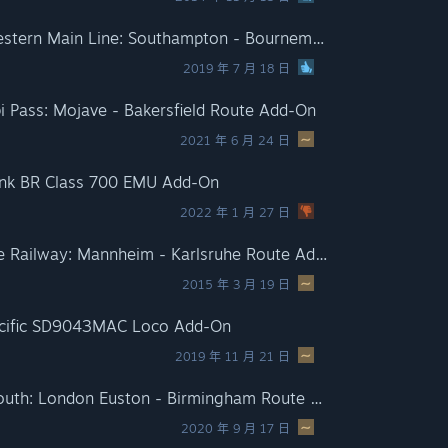
Train Simulator: South Western Main Line: Southampton - Bournemouth Route Add-On
2019 年 7 月 18 日
pi Pass: Mojave - Bakersfield Route Add-On
2021 年 6 月 24 日
link BR Class 700 EMU Add-On
2022 年 1 月 27 日
Train Simulator: The Rhine Railway: Mannheim - Karlsruhe Route Add-On
2015 年 3 月 19 日
Pacific SD9043MAC Loco Add-On
2019 年 11 月 21 日
Train Simulator: WCML South: London Euston - Birmingham Route Add-On
2020 年 9 月 17 日