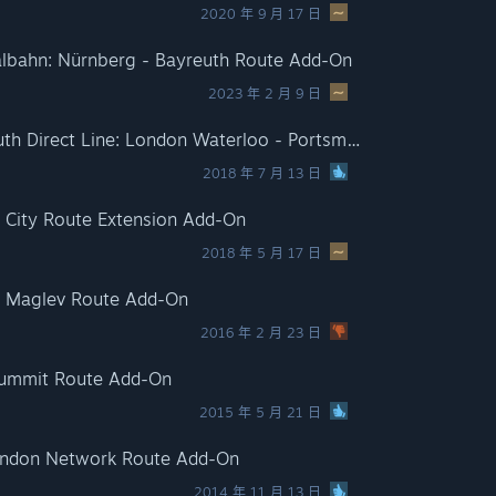
2020 年 9 月 17 日
talbahn: Nürnberg - Bayreuth Route Add-On
2023 年 2 月 9 日
Train Simulator: Portsmouth Direct Line: London Waterloo - Portsmouth Route Add-On
2018 年 7 月 13 日
ke City Route Extension Add-On
2018 年 5 月 17 日
ai Maglev Route Add-On
2016 年 2 月 23 日
 Summit Route Add-On
2015 年 5 月 21 日
London Network Route Add-On
2014 年 11 月 13 日