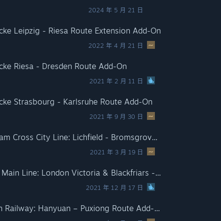
2024 年 5 月 21 日
ecke Leipzig - Riesa Route Extension Add-On
2022 年 4 月 21 日
ecke Riesa - Dresden Route Add-On
2021 年 2 月 11 日
ecke Strasbourg - Karlsruhe Route Add-On
2021 年 9 月 30 日
Train Simulator: Birmingham Cross City Line: Lichfield - Bromsgrove & Redditch Route Add-On
2021 年 3 月 19 日
Train Simulator: Chatham Main Line: London Victoria & Blackfriars - Dover & Ramsgate Route Add-On
2021 年 12 月 17 日
Train Simulator: Chengkun Railway: Hanyuan – Puxiong Route Add-On