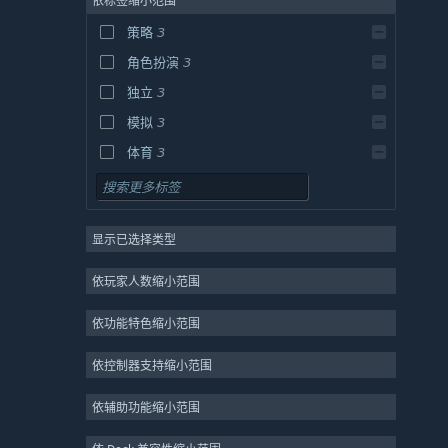
依标签缩小范围
策略
3
角色扮演
3
独立
3
模拟
3
体育
3
2D
3
像素图形
3
显示已选择类型
复古
3
氛围
3
依玩家人数缩小范围
单人
3
依功能特色缩小范围
电竞
3
等角视角
3
依控制器支持缩小范围
选择取向
3
依辅助功能缩小范围
90 年代
3