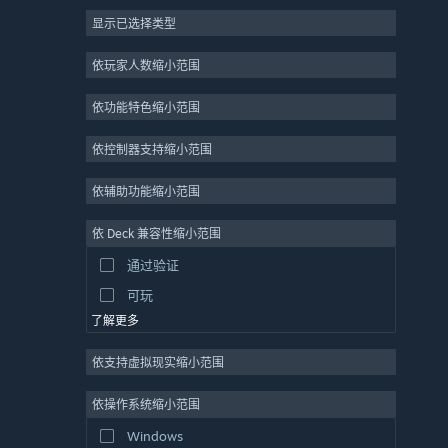
显示已选择类型
大型多人在线
独立
依玩家人数缩小范围
抢先体验
依功能特色缩小范围
休闲
模拟
依控制器支持缩小范围
竞速
依辅助功能缩小范围
体育
依 Deck 兼容性缩小范围
视频制作
通过验证
照片编辑
可玩
了解更多
依支持虚拟现实缩小范围
依操作系统缩小范围
Windows