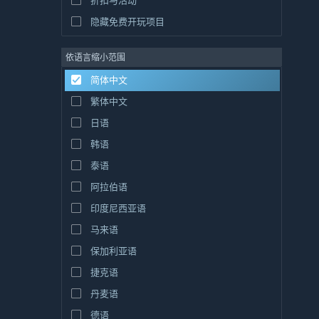
折扣与活动
隐藏免费开玩项目
依语言缩小范围
简体中文
繁体中文
日语
韩语
泰语
阿拉伯语
印度尼西亚语
马来语
保加利亚语
捷克语
丹麦语
德语