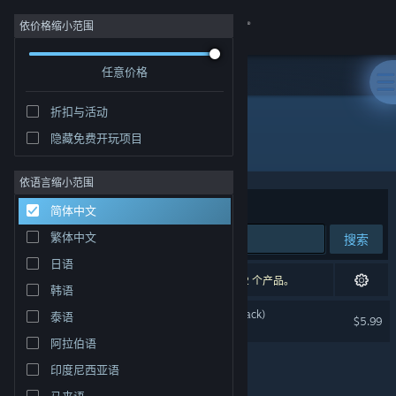
登录
依价格缩小范围
任意价格
商店
折扣与活动
社区
隐藏免费开玩项目
发行商: Nyamakop
关于
依语言缩小范围
排序依据
相关性
简体中文
客服
繁体中文
搜索
日语
更改语言
1 个匹配的搜索结果。 根据您的偏好，已排除了 2 个产品。
韩语
获取 Steam 手机应用
Relooted (Original Soundtrack)
泰语
$5.99
阿拉伯语
查看桌面版网站
印度尼西亚语
马来语