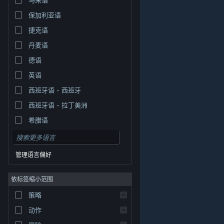
保加利亚语
捷克语
丹麦语
德语
英语
西班牙语 - 西班牙
西班牙语 - 拉丁美洲
希腊语
管理语言偏好
依标签缩小范围
策略
© Valve Corporation。保留所有权利。所有商标均为其在
美国及其它国家/地区的各自持有者所有。
隐私政策
|
法
动作
律信息
|
无障碍
|
Steam 订户协议
|
退款
|
Cookie