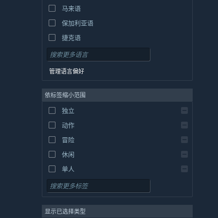
马来语
保加利亚语
捷克语
丹麦语
德语
管理语言偏好
英语
依标签缩小范围
西班牙语 - 西班牙
西班牙语 - 拉丁美洲
独立
希腊语
动作
冒险
休闲
单人
模拟
角色扮演
显示已选择类型
策略