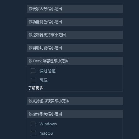
2D
依玩家人数缩小范围
抢先体验
依功能特色缩小范围
3D
免费开玩
依控制器支持缩小范围
氛围
依辅助功能缩小范围
剧情丰富
依 Deck 兼容性缩小范围
彩色
通过验证
探索
可玩
了解更多
依支持虚拟现实缩小范围
依操作系统缩小范围
Windows
macOS