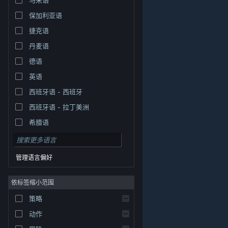
保加利亚语
捷克语
丹麦语
德语
英语
西班牙语 - 西班牙
西班牙语 - 拉丁美洲
希腊语
管理语言偏好
依标签缩小范围
策略
© Valve Corporation。保留所有权利。所有商标均为其在
美国及其它国家/地区的各自持有者所有。
隐私政策
|
法
动作
律信息
|
无障碍
|
Steam 订户协议
|
退款
|
Cookie