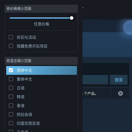
登录
依价格缩小范围
任意价格
商店
折扣与活动
社区
隐藏免费开玩项目
发行商: MYAOSOFT
关于
依语言缩小范围
排序依据
相关性
简体中文
客服
繁体中文
搜索
日语
更改语言
0 个匹配的搜索结果。 根据您的偏好，已排除了 4 个产品。
韩语
获取 Steam 手机应用
泰语
阿拉伯语
查看桌面版网站
印度尼西亚语
马来语