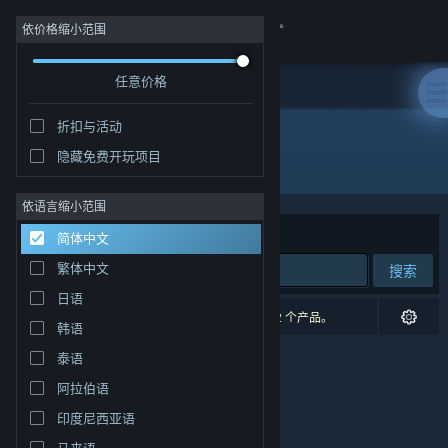
登录
依价格缩小范围
任意价格
商店
折扣与活动
社区
隐藏免费开玩项目
发行商: Kayisoft
关于
依语言缩小范围
排序依据
相关性
简体中文
客服
繁体中文
搜索
日语
更改语言
0 个匹配的搜索结果。 根据您的偏好，已排除了 2 个产品。
韩语
获取 Steam 手机应用
泰语
阿拉伯语
查看桌面版网站
印度尼西亚语
马来语