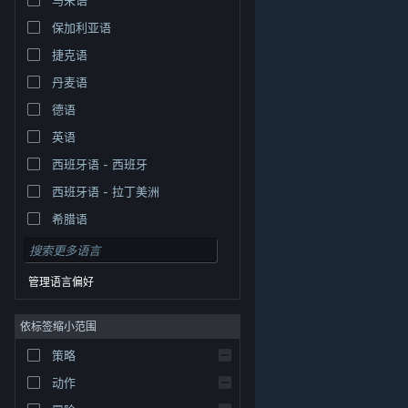
保加利亚语
捷克语
丹麦语
德语
英语
西班牙语 - 西班牙
西班牙语 - 拉丁美洲
希腊语
管理语言偏好
依标签缩小范围
策略
© Valve Corporation。保留所有权利。所有商标均为其在
美国及其它国家/地区的各自持有者所有。
隐私政策
|
法
动作
律信息
|
无障碍
|
Steam 订户协议
|
退款
|
Cookie