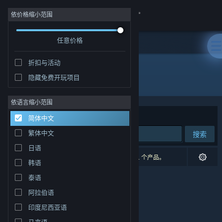
登录
依价格缩小范围
任意价格
商店
折扣与活动
社区
隐藏免费开玩项目
发行商: InPatience
关于
依语言缩小范围
排序依据
相关性
简体中文
客服
繁体中文
搜索
日语
更改语言
0 个匹配的搜索结果。 根据您的偏好，已排除了 1 个产品。
韩语
获取 Steam 手机应用
泰语
阿拉伯语
查看桌面版网站
印度尼西亚语
马来语