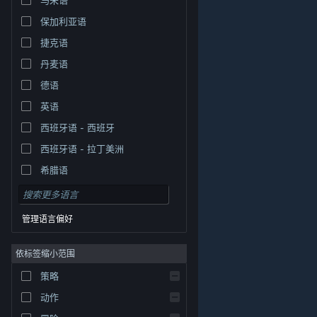
保加利亚语
捷克语
丹麦语
德语
英语
西班牙语 - 西班牙
西班牙语 - 拉丁美洲
希腊语
管理语言偏好
依标签缩小范围
策略
© Valve Corporation。保留所有权利。所有商标均为其在
美国及其它国家/地区的各自持有者所有。
隐私政策
|
法
动作
律信息
|
无障碍
|
Steam 订户协议
|
退款
|
Cookie