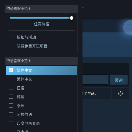
登录
依价格缩小范围
任意价格
商店
折扣与活动
社区
隐藏免费开玩项目
发行商: Horrendous Games
关于
依语言缩小范围
排序依据
相关性
简体中文
客服
繁体中文
搜索
日语
更改语言
0 个匹配的搜索结果。 根据您的偏好，已排除了 2 个产品。
韩语
获取 Steam 手机应用
泰语
阿拉伯语
查看桌面版网站
印度尼西亚语
马来语