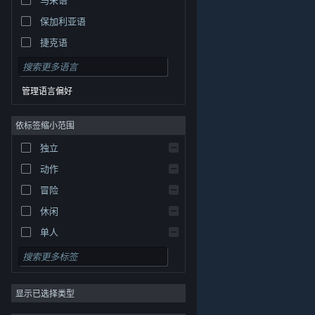
保加利亚语
捷克语
丹麦语
德语
管理语言偏好
英语
依标签缩小范围
西班牙语 - 西班牙
西班牙语 - 拉丁美洲
独立
希腊语
动作
冒险
休闲
单人
模拟
角色扮演
© Valve Corporation。保留所有权利。所有商标均为其在
美国及其它国家/地区的各自持有者所有。
隐私政策
|
法
显示已选择类型
策略
律信息
|
无障碍
|
Steam 订户协议
|
退款
|
Cookie