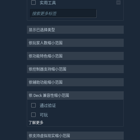
实用工具
免费开玩
角色扮演
显示已选择类型
大型多人在线
独立
依玩家人数缩小范围
抢先体验
依功能特色缩小范围
休闲
模拟
依控制器支持缩小范围
竞速
依辅助功能缩小范围
体育
依 Deck 兼容性缩小范围
视频制作
通过验证
照片编辑
可玩
了解更多
依支持虚拟现实缩小范围