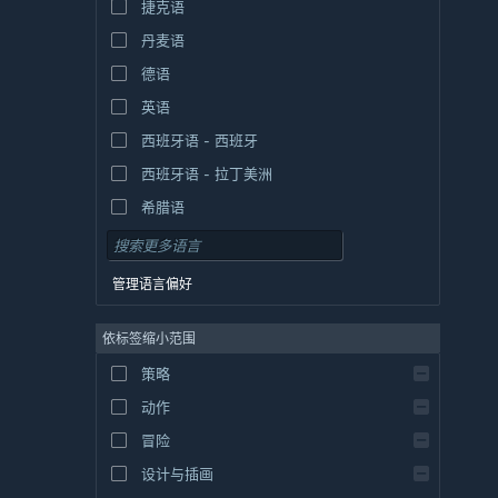
捷克语
丹麦语
德语
英语
西班牙语 - 西班牙
西班牙语 - 拉丁美洲
希腊语
管理语言偏好
依标签缩小范围
策略
动作
冒险
设计与插画