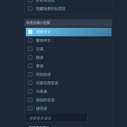
折扣与活动
隐藏免费开玩项目
依语言缩小范围
简体中文
繁体中文
日语
韩语
泰语
阿拉伯语
印度尼西亚语
马来语
保加利亚语
捷克语
丹麦语
德语