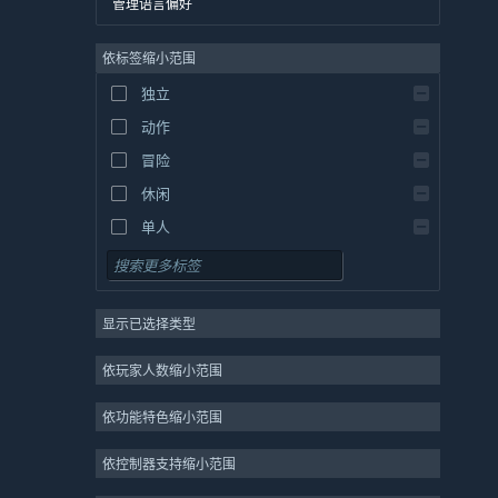
管理语言偏好
英语
依标签缩小范围
西班牙语 - 西班牙
西班牙语 - 拉丁美洲
独立
希腊语
动作
冒险
休闲
单人
模拟
角色扮演
显示已选择类型
策略
2D
依玩家人数缩小范围
抢先体验
依功能特色缩小范围
3D
免费开玩
依控制器支持缩小范围
氛围