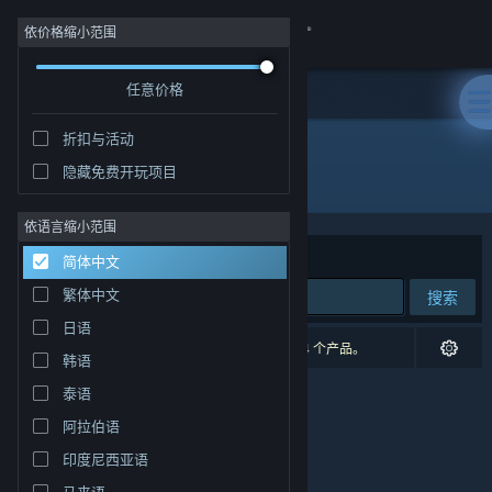
登录
依价格缩小范围
任意价格
商店
折扣与活动
社区
隐藏免费开玩项目
发行商: Alex Ilitchev
关于
依语言缩小范围
排序依据
相关性
简体中文
客服
繁体中文
搜索
日语
更改语言
0 个匹配的搜索结果。 根据您的偏好，已排除了 4 个产品。
韩语
获取 Steam 手机应用
泰语
阿拉伯语
查看桌面版网站
印度尼西亚语
马来语