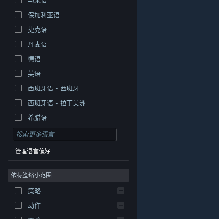
保加利亚语
捷克语
丹麦语
德语
英语
西班牙语 - 西班牙
西班牙语 - 拉丁美洲
希腊语
管理语言偏好
依标签缩小范围
策略
© Valve Corporation。保留所有权利。所有商标均为其在
美国及其它国家/地区的各自持有者所有。
隐私政策
|
法
动作
律信息
|
无障碍
|
Steam 订户协议
|
退款
|
Cookie