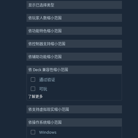
显示已选择类型
大型多人在线
独立
依玩家人数缩小范围
抢先体验
依功能特色缩小范围
休闲
模拟
依控制器支持缩小范围
竞速
依辅助功能缩小范围
体育
依 Deck 兼容性缩小范围
视频制作
通过验证
照片编辑
可玩
了解更多
依支持虚拟现实缩小范围
依操作系统缩小范围
Windows