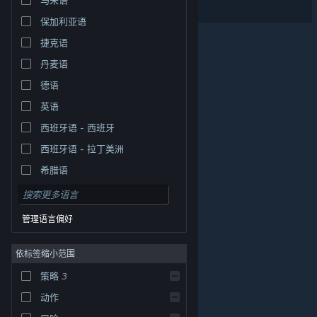
Spinveil
保加利亚语
捷克语
丹麦语
德语
英语
西班牙语 - 西班牙
西班牙语 - 拉丁美洲
希腊语
管理语言偏好
依标签缩小范围
策略
3
© Valve Corporation。保留所有权利。所有商标均为其在
美国及其它国家/地区的各自持有者所有。
隐私政策
|
法
动作
律信息
|
无障碍
|
Steam 订户协议
|
退款
|
Cookie