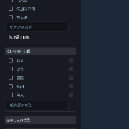
保加利亚语
捷克语
丹麦语
德语
管理语言偏好
英语
依标签缩小范围
西班牙语 - 西班牙
西班牙语 - 拉丁美洲
独立
希腊语
动作
冒险
休闲
单人
模拟
角色扮演
© Valve Corporation。保留所有权利。所有商标均为其在
美国及其它国家/地区的各自持有者所有。
隐私政策
|
法
显示已选择类型
策略
律信息
|
无障碍
|
Steam 订户协议
|
退款
|
Cookie