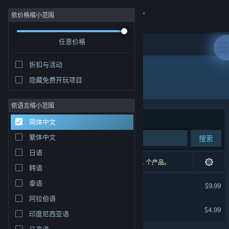
登录
依价格缩小范围
任意价格
商店
折扣与活动
社区
隐藏免费开玩项目
开发者: stoneskip.
关于
依语言缩小范围
排序依据
相关性
简体中文
客服
繁体中文
搜索
日语
更改语言
2 个匹配的搜索结果。 根据您的偏好，已排除了 1 个产品。
韩语
获取 Steam 手机应用
Simpler Times
泰语
$9.99
阿拉伯语
查看桌面版网站
Simpler Times Soundtrack
$4.99
印度尼西亚语
马来语