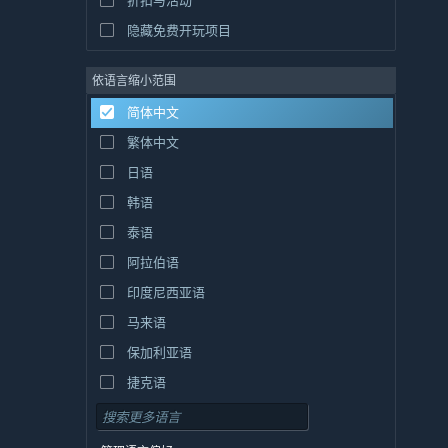
折扣与活动
隐藏免费开玩项目
依语言缩小范围
简体中文
繁体中文
日语
韩语
泰语
阿拉伯语
印度尼西亚语
马来语
保加利亚语
捷克语
丹麦语
德语