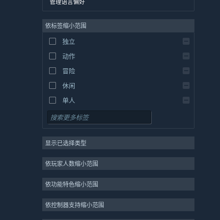
管理语言偏好
英语
依标签缩小范围
西班牙语 - 西班牙
西班牙语 - 拉丁美洲
独立
希腊语
动作
冒险
休闲
单人
模拟
角色扮演
显示已选择类型
策略
2D
依玩家人数缩小范围
抢先体验
依功能特色缩小范围
3D
免费开玩
依控制器支持缩小范围
氛围