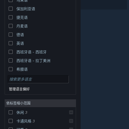
Finding Polka
保加利亚语
捷克语
丹麦语
德语
英语
西班牙语 - 西班牙
西班牙语 - 拉丁美洲
希腊语
管理语言偏好
依标签缩小范围
休闲
3
© Valve Corporation。保留所有权利。所有商标均为其在
美国及其它国家/地区的各自持有者所有。
隐私政策
|
法
卡通风格
3
律信息
|
无障碍
|
Steam 订户协议
|
退款
|
Cookie