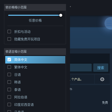
登录
依价格缩小范围
任意价格
商店
折扣与活动
社区
隐藏免费开玩项目
开发者: lidlocks
关于
依语言缩小范围
排序依据
相关性
简体中文
客服
繁体中文
搜索
日语
更改语言
3 个匹配的搜索结果。 根据您的偏好，已排除了 1 个产品。
韩语
获取 Steam 手机应用
黒ニ狂: Summoner of Greats
泰语
阿拉伯语
查看桌面版网站
Finding Polka Demo
免费
印度尼西亚语
马来语