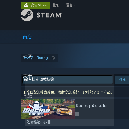
安装 Steam
登录
|
语言
商店
社区
开发者: iRacing
关于
搜索
1 个匹配的搜索结果。 根据您的偏好，已排除了 2 个产品。
客服
iRacing Arcade
依价格缩小范围