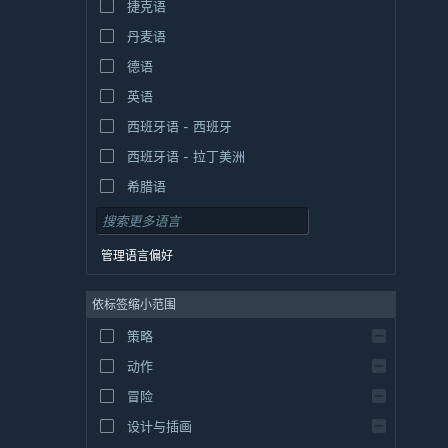
捷克语
丹麦语
德语
英语
西班牙语 - 西班牙
西班牙语 - 拉丁美洲
希腊语
管理语言偏好
依标签缩小范围
策略
动作
冒险
设计与插画