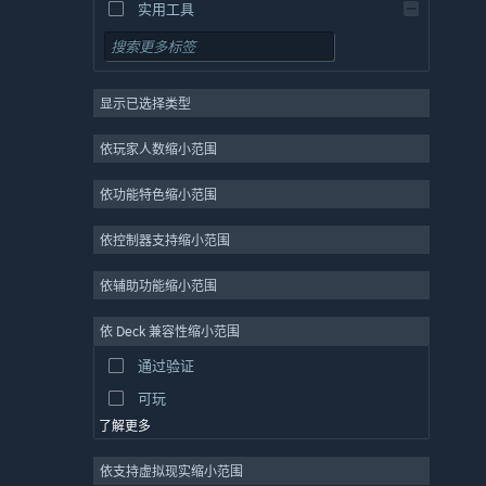
实用工具
免费开玩
角色扮演
显示已选择类型
大型多人在线
独立
依玩家人数缩小范围
抢先体验
依功能特色缩小范围
休闲
模拟
依控制器支持缩小范围
竞速
依辅助功能缩小范围
体育
依 Deck 兼容性缩小范围
视频制作
通过验证
照片编辑
可玩
了解更多
依支持虚拟现实缩小范围