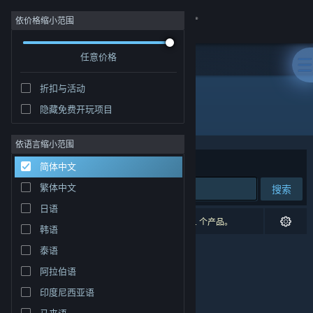
登录
依价格缩小范围
任意价格
商店
折扣与活动
社区
隐藏免费开玩项目
开发者: brokenbyte
关于
依语言缩小范围
排序依据
相关性
简体中文
客服
繁体中文
搜索
日语
更改语言
0 个匹配的搜索结果。 根据您的偏好，已排除了 1 个产品。
韩语
获取 Steam 手机应用
泰语
阿拉伯语
查看桌面版网站
印度尼西亚语
马来语