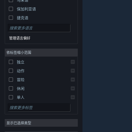
保加利亚语
捷克语
丹麦语
德语
管理语言偏好
英语
依标签缩小范围
西班牙语 - 西班牙
西班牙语 - 拉丁美洲
独立
希腊语
动作
冒险
休闲
单人
模拟
角色扮演
© Valve Corporation。保留所有权利。所有商标均为其在
美国及其它国家/地区的各自持有者所有。
隐私政策
|
法
显示已选择类型
策略
律信息
|
无障碍
|
Steam 订户协议
|
退款
|
Cookie