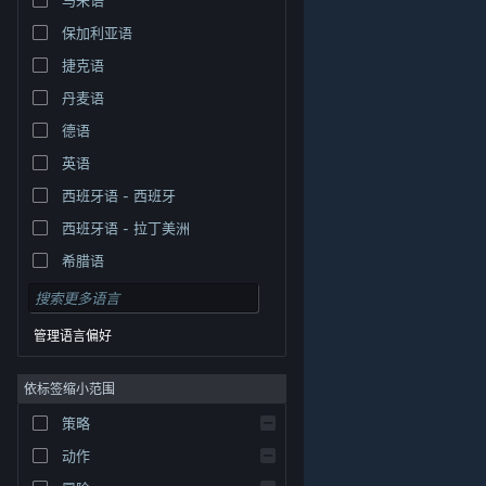
保加利亚语
捷克语
丹麦语
德语
英语
西班牙语 - 西班牙
西班牙语 - 拉丁美洲
希腊语
管理语言偏好
依标签缩小范围
策略
© Valve Corporation。保留所有权利。所有商标均为其在
美国及其它国家/地区的各自持有者所有。
隐私政策
|
法
动作
律信息
|
无障碍
|
Steam 订户协议
|
退款
|
Cookie