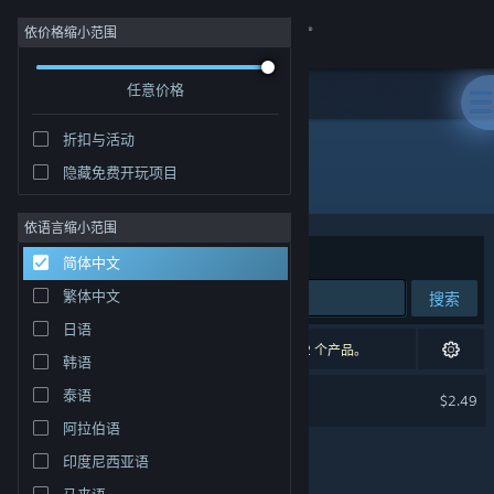
登录
依价格缩小范围
任意价格
商店
折扣与活动
社区
隐藏免费开玩项目
开发者: Wolf Developer
关于
依语言缩小范围
排序依据
相关性
简体中文
客服
繁体中文
搜索
日语
更改语言
1 个匹配的搜索结果。 根据您的偏好，已排除了 2 个产品。
韩语
获取 Steam 手机应用
Marble Quest Soundtrack
泰语
$2.49
阿拉伯语
查看桌面版网站
印度尼西亚语
马来语