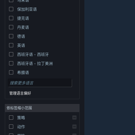
保加利亚语
捷克语
丹麦语
德语
英语
西班牙语 - 西班牙
西班牙语 - 拉丁美洲
希腊语
管理语言偏好
依标签缩小范围
策略
© Valve Corporation。保留所有权利。所有商标均为其在
美国及其它国家/地区的各自持有者所有。
隐私政策
|
法
动作
律信息
|
无障碍
|
Steam 订户协议
|
退款
|
Cookie