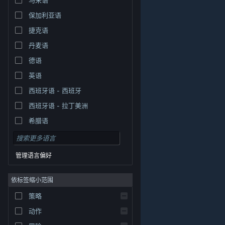
保加利亚语
捷克语
丹麦语
德语
英语
西班牙语 - 西班牙
西班牙语 - 拉丁美洲
希腊语
管理语言偏好
依标签缩小范围
策略
© Valve Corporation。保留所有权利。所有商标均为其在
美国及其它国家/地区的各自持有者所有。
隐私政策
|
法
动作
律信息
|
无障碍
|
Steam 订户协议
|
退款
|
Cookie