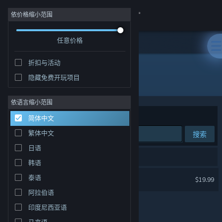
登录
依价格缩小范围
任意价格
商店
折扣与活动
社区
隐藏免费开玩项目
开发者: Villa Gorilla
关于
依语言缩小范围
排序依据
相关性
简体中文
客服
繁体中文
搜索
日语
更改语言
1 个匹配的搜索结果。
韩语
获取 Steam 手机应用
Yoku's Island Express
泰语
$19.99
阿拉伯语
查看桌面版网站
印度尼西亚语
马来语