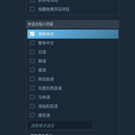
折扣与活动
隐藏免费开玩项目
依语言缩小范围
简体中文
繁体中文
日语
韩语
泰语
阿拉伯语
印度尼西亚语
马来语
保加利亚语
捷克语
丹麦语
德语