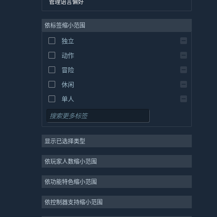
管理语言偏好
英语
依标签缩小范围
西班牙语 - 西班牙
西班牙语 - 拉丁美洲
独立
希腊语
动作
冒险
休闲
单人
模拟
角色扮演
显示已选择类型
策略
2D
依玩家人数缩小范围
抢先体验
依功能特色缩小范围
3D
免费开玩
依控制器支持缩小范围
氛围