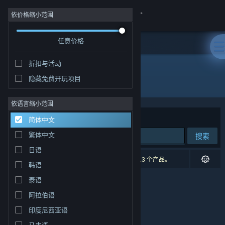
登录
依价格缩小范围
任意价格
商店
折扣与活动
社区
隐藏免费开玩项目
开发者: VGstudio
关于
依语言缩小范围
排序依据
相关性
简体中文
客服
繁体中文
搜索
日语
更改语言
0 个匹配的搜索结果。 根据您的偏好，已排除了 13 个产品。
韩语
获取 Steam 手机应用
泰语
阿拉伯语
查看桌面版网站
印度尼西亚语
马来语