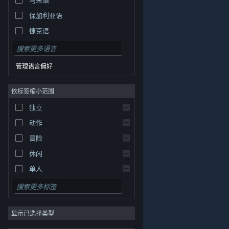
保加利亚语
捷克语
丹麦语
德语
管理语言偏好
英语
依标签缩小范围
西班牙语 - 西班牙
西班牙语 - 拉丁美洲
独立
希腊语
动作
冒险
休闲
单人
模拟
角色扮演
© Valve Corporation。保留所有权利。所有商标均为其在
美国及其它国家/地区的各自持有者所有。
隐私政策
|
法
显示已选择类型
策略
律信息
|
无障碍
|
Steam 订户协议
|
退款
|
Cookie