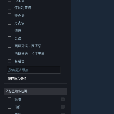
保加利亚语
捷克语
丹麦语
德语
英语
西班牙语 - 西班牙
西班牙语 - 拉丁美洲
希腊语
管理语言偏好
依标签缩小范围
策略
© Valve Corporation。保留所有权利。所有商标均为其在
美国及其它国家/地区的各自持有者所有。
隐私政策
|
法
动作
律信息
|
无障碍
|
Steam 订户协议
|
退款
|
Cookie