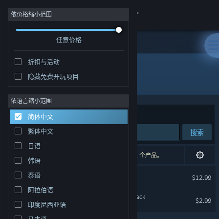
登录
依价格缩小范围
任意价格
商店
折扣与活动
社区
隐藏免费开玩项目
开发者: UnholY CreatioN
关于
依语言缩小范围
排序依据
相关性
简体中文
客服
繁体中文
搜索
日语
更改语言
2 个匹配的搜索结果。 根据您的偏好，已排除了 1 个产品。
韩语
获取 Steam 手机应用
UnHolY DisAsTeR
泰语
$12.99
阿拉伯语
查看桌面版网站
Aikagura Original Sound Track
$2.99
印度尼西亚语
马来语