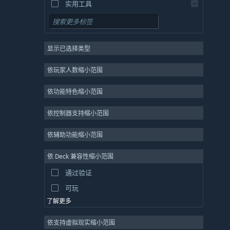
实用工具
免费开玩
角色扮演
显示已选择类型
大型多人在线
独立
依玩家人数缩小范围
抢先体验
依功能特色缩小范围
休闲
模拟
依控制器支持缩小范围
竞速
依辅助功能缩小范围
体育
依 Deck 兼容性缩小范围
视频制作
通过验证
照片编辑
可玩
了解更多
依支持虚拟现实缩小范围