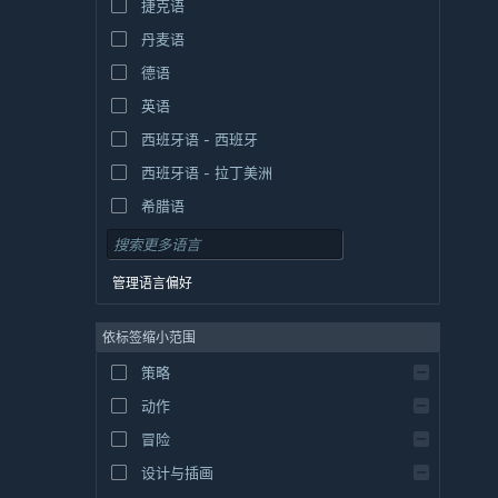
捷克语
丹麦语
德语
英语
西班牙语 - 西班牙
西班牙语 - 拉丁美洲
希腊语
管理语言偏好
依标签缩小范围
策略
动作
冒险
设计与插画