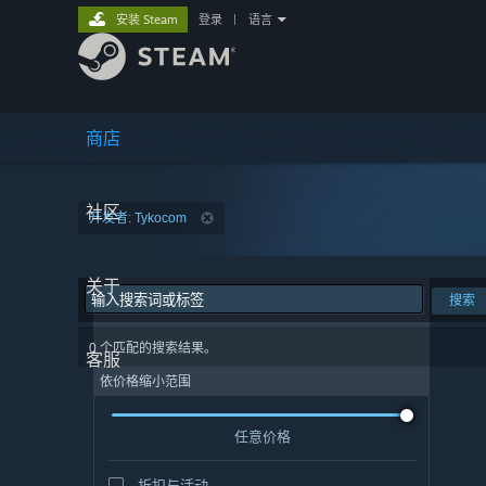
安装 Steam
登录
|
语言
商店
社区
开发者: Tykocom
关于
搜索
0 个匹配的搜索结果。
客服
依价格缩小范围
任意价格
折扣与活动