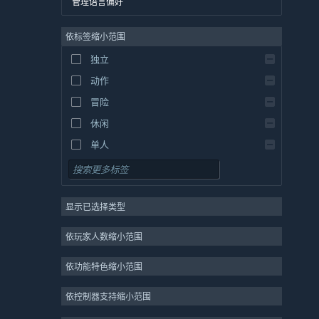
管理语言偏好
英语
依标签缩小范围
西班牙语 - 西班牙
西班牙语 - 拉丁美洲
独立
希腊语
动作
冒险
休闲
单人
模拟
角色扮演
显示已选择类型
策略
2D
依玩家人数缩小范围
抢先体验
依功能特色缩小范围
3D
免费开玩
依控制器支持缩小范围
氛围