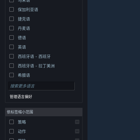
保加利亚语
捷克语
丹麦语
德语
英语
西班牙语 - 西班牙
西班牙语 - 拉丁美洲
希腊语
管理语言偏好
依标签缩小范围
策略
© Valve Corporation。保留所有权利。所有商标均为其在
美国及其它国家/地区的各自持有者所有。
隐私政策
|
法
动作
律信息
|
无障碍
|
Steam 订户协议
|
退款
|
Cookie