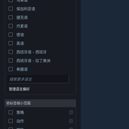
保加利亚语
捷克语
丹麦语
德语
英语
西班牙语 - 西班牙
西班牙语 - 拉丁美洲
希腊语
管理语言偏好
依标签缩小范围
策略
© Valve Corporation。保留所有权利。所有商标均为其在
美国及其它国家/地区的各自持有者所有。
隐私政策
|
法
动作
律信息
|
无障碍
|
Steam 订户协议
|
退款
|
Cookie