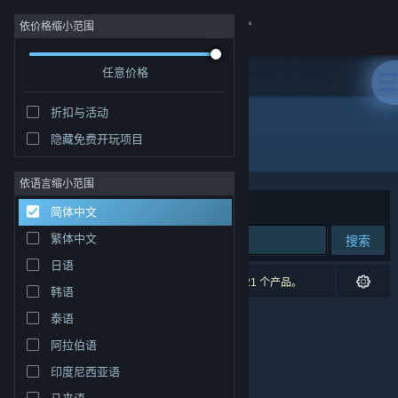
登录
依价格缩小范围
任意价格
商店
折扣与活动
社区
隐藏免费开玩项目
开发者: Totem Games
关于
依语言缩小范围
排序依据
相关性
简体中文
客服
繁体中文
搜索
日语
更改语言
0 个匹配的搜索结果。 根据您的偏好，已排除了 21 个产品。
韩语
获取 Steam 手机应用
泰语
阿拉伯语
查看桌面版网站
印度尼西亚语
马来语