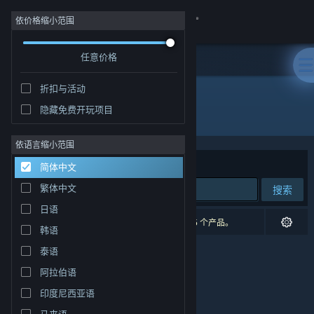
登录
依价格缩小范围
任意价格
商店
折扣与活动
社区
隐藏免费开玩项目
开发者: Torch60
关于
依语言缩小范围
排序依据
相关性
简体中文
客服
繁体中文
搜索
日语
更改语言
0 个匹配的搜索结果。 根据您的偏好，已排除了 5 个产品。
韩语
获取 Steam 手机应用
泰语
阿拉伯语
查看桌面版网站
印度尼西亚语
马来语