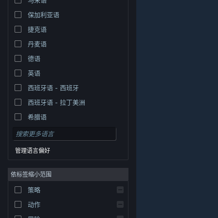
保加利亚语
捷克语
丹麦语
德语
英语
西班牙语 - 西班牙
西班牙语 - 拉丁美洲
希腊语
管理语言偏好
依标签缩小范围
策略
© Valve Corporation。保留所有权利。所有商标均为其在
美国及其它国家/地区的各自持有者所有。
隐私政策
|
法
动作
律信息
|
无障碍
|
Steam 订户协议
|
退款
|
Cookie