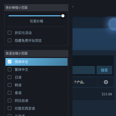
登录
依价格缩小范围
任意价格
商店
折扣与活动
社区
隐藏免费开玩项目
开发者: Tipri Games
关于
依语言缩小范围
排序依据
相关性
简体中文
客服
繁体中文
搜索
日语
更改语言
1 个匹配的搜索结果。 根据您的偏好，已排除了 1 个产品。
韩语
获取 Steam 手机应用
Explorers of Esmar
泰语
$15.99
阿拉伯语
查看桌面版网站
印度尼西亚语
马来语