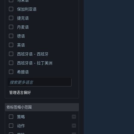
保加利亚语
捷克语
丹麦语
德语
英语
西班牙语 - 西班牙
西班牙语 - 拉丁美洲
希腊语
管理语言偏好
依标签缩小范围
策略
© Valve Corporation。保留所有权利。所有商标均为其在
美国及其它国家/地区的各自持有者所有。
隐私政策
|
法
动作
律信息
|
无障碍
|
Steam 订户协议
|
退款
|
Cookie