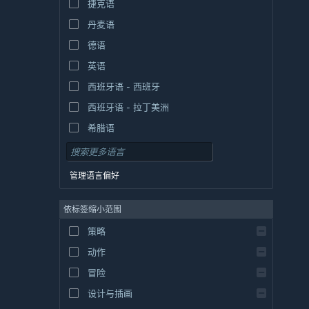
捷克语
丹麦语
德语
英语
西班牙语 - 西班牙
西班牙语 - 拉丁美洲
希腊语
管理语言偏好
依标签缩小范围
策略
动作
冒险
设计与插画