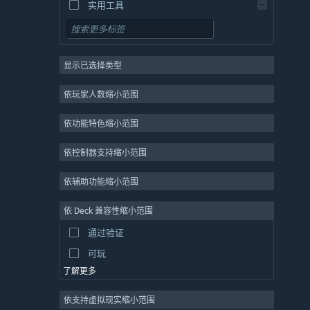
实用工具
免费开玩
角色扮演
显示已选择类型
大型多人在线
独立
依玩家人数缩小范围
抢先体验
依功能特色缩小范围
休闲
模拟
依控制器支持缩小范围
竞速
依辅助功能缩小范围
体育
依 Deck 兼容性缩小范围
视频制作
通过验证
照片编辑
可玩
了解更多
依支持虚拟现实缩小范围