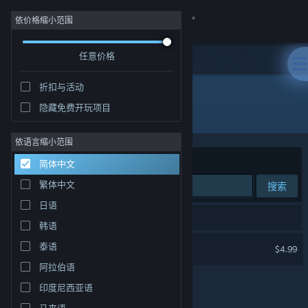
登录
依价格缩小范围
任意价格
商店
折扣与活动
社区
隐藏免费开玩项目
开发者: Team Zimno
关于
依语言缩小范围
排序依据
相关性
简体中文
客服
繁体中文
搜索
日语
更改语言
1 个匹配的搜索结果。
韩语
获取 Steam 手机应用
Big Dipper
泰语
$4.99
阿拉伯语
查看桌面版网站
印度尼西亚语
马来语