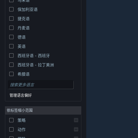
保加利亚语
捷克语
丹麦语
德语
英语
西班牙语 - 西班牙
西班牙语 - 拉丁美洲
希腊语
管理语言偏好
依标签缩小范围
策略
© Valve Corporation。保留所有权利。所有商标均为其在
美国及其它国家/地区的各自持有者所有。
隐私政策
|
法
动作
律信息
|
无障碍
|
Steam 订户协议
|
退款
|
Cookie