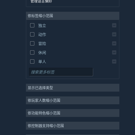
管理语言偏好
英语
依标签缩小范围
西班牙语 - 西班牙
西班牙语 - 拉丁美洲
独立
希腊语
动作
冒险
休闲
单人
模拟
角色扮演
显示已选择类型
策略
2D
依玩家人数缩小范围
抢先体验
依功能特色缩小范围
3D
免费开玩
依控制器支持缩小范围
氛围