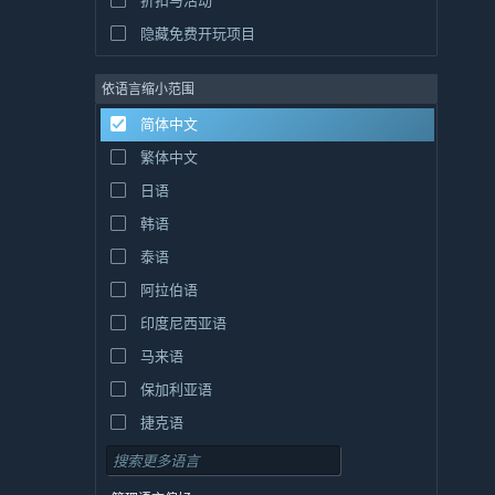
折扣与活动
隐藏免费开玩项目
依语言缩小范围
简体中文
繁体中文
日语
韩语
泰语
阿拉伯语
印度尼西亚语
马来语
保加利亚语
捷克语
丹麦语
德语