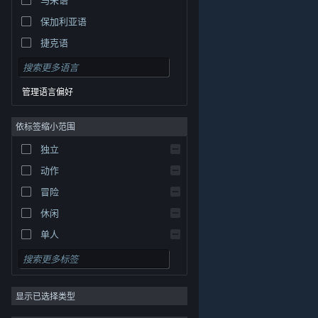
保加利亚语
捷克语
丹麦语
德语
管理语言偏好
英语
依标签缩小范围
西班牙语 - 西班牙
西班牙语 - 拉丁美洲
独立
希腊语
动作
冒险
休闲
单人
模拟
角色扮演
© Valve Corporation。保留所有权利。所有商标均为其在
美国及其它国家/地区的各自持有者所有。
隐私政策
|
法
显示已选择类型
策略
律信息
|
无障碍
|
Steam 订户协议
|
退款
|
Cookie