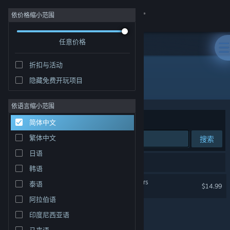
登录
依价格缩小范围
任意价格
商店
折扣与活动
社区
隐藏免费开玩项目
开发者: Takaya Imamura
关于
依语言缩小范围
排序依据
相关性
简体中文
客服
繁体中文
搜索
日语
更改语言
1 个匹配的搜索结果。
韩语
获取 Steam 手机应用
OMEGA 6 The Triangle Stars
泰语
$14.99
阿拉伯语
查看桌面版网站
印度尼西亚语
马来语