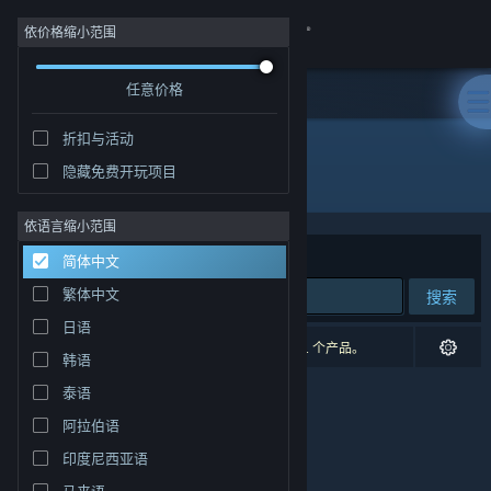
登录
依价格缩小范围
任意价格
商店
折扣与活动
社区
隐藏免费开玩项目
开发者: Stratosphereoff
关于
依语言缩小范围
排序依据
相关性
简体中文
客服
繁体中文
搜索
日语
更改语言
0 个匹配的搜索结果。 根据您的偏好，已排除了 1 个产品。
韩语
获取 Steam 手机应用
泰语
阿拉伯语
查看桌面版网站
印度尼西亚语
马来语