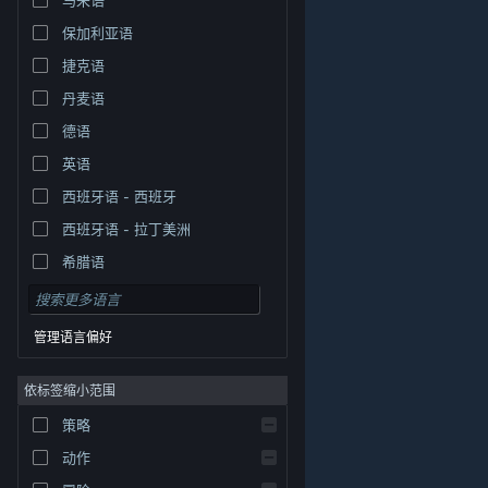
保加利亚语
捷克语
丹麦语
德语
英语
西班牙语 - 西班牙
西班牙语 - 拉丁美洲
希腊语
管理语言偏好
依标签缩小范围
策略
© Valve Corporation。保留所有权利。所有商标均为其在
美国及其它国家/地区的各自持有者所有。
隐私政策
|
法
动作
律信息
|
无障碍
|
Steam 订户协议
|
退款
|
Cookie