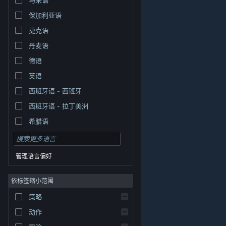
保加利亚语
捷克语
丹麦语
德语
英语
西班牙语 - 西班牙
西班牙语 - 拉丁美洲
希腊语
管理语言偏好
依标签缩小范围
策略
© Valve Corporation。保留所有权利。所有商标均为其在
美国及其它国家/地区的各自持有者所有。
隐私政策
|
法
动作
律信息
|
无障碍
|
Steam 订户协议
|
退款
|
Cookie