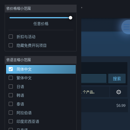
登录
依价格缩小范围
任意价格
商店
折扣与活动
社区
隐藏免费开玩项目
开发者: SmoothBrainDev
关于
依语言缩小范围
排序依据
相关性
简体中文
客服
繁体中文
搜索
日语
更改语言
1 个匹配的搜索结果。 根据您的偏好，已排除了 1 个产品。
韩语
获取 Steam 手机应用
INCISION Soundtrack
泰语
$6.99
阿拉伯语
查看桌面版网站
印度尼西亚语
马来语