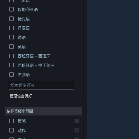
保加利亚语
捷克语
丹麦语
德语
英语
西班牙语 - 西班牙
西班牙语 - 拉丁美洲
希腊语
管理语言偏好
依标签缩小范围
策略
© Valve Corporation。保留所有权利。所有商标均为其在
美国及其它国家/地区的各自持有者所有。
隐私政策
|
法
动作
律信息
|
无障碍
|
Steam 订户协议
|
退款
|
Cookie