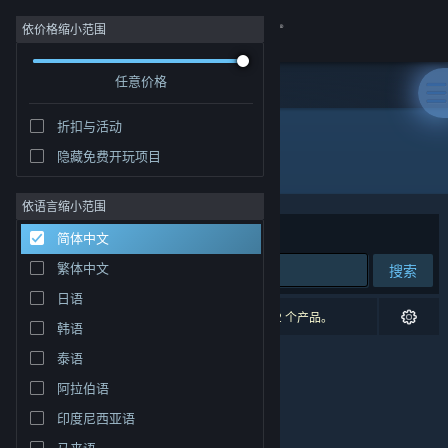
登录
依价格缩小范围
任意价格
商店
折扣与活动
社区
隐藏免费开玩项目
开发者: Seidlsoft
关于
依语言缩小范围
排序依据
相关性
简体中文
客服
繁体中文
搜索
日语
更改语言
0 个匹配的搜索结果。 根据您的偏好，已排除了 2 个产品。
韩语
获取 Steam 手机应用
泰语
阿拉伯语
查看桌面版网站
印度尼西亚语
马来语