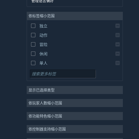
管理语言偏好
英语
依标签缩小范围
西班牙语 - 西班牙
西班牙语 - 拉丁美洲
独立
希腊语
动作
冒险
休闲
单人
模拟
角色扮演
显示已选择类型
策略
2D
依玩家人数缩小范围
抢先体验
依功能特色缩小范围
3D
免费开玩
依控制器支持缩小范围
氛围