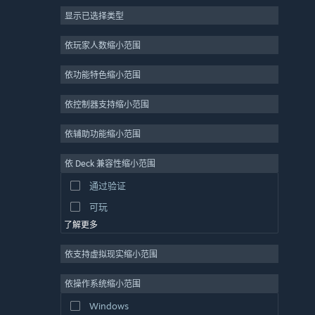
显示已选择类型
大型多人在线
独立
依玩家人数缩小范围
抢先体验
依功能特色缩小范围
休闲
模拟
依控制器支持缩小范围
竞速
依辅助功能缩小范围
体育
依 Deck 兼容性缩小范围
视频制作
通过验证
照片编辑
可玩
了解更多
依支持虚拟现实缩小范围
依操作系统缩小范围
Windows