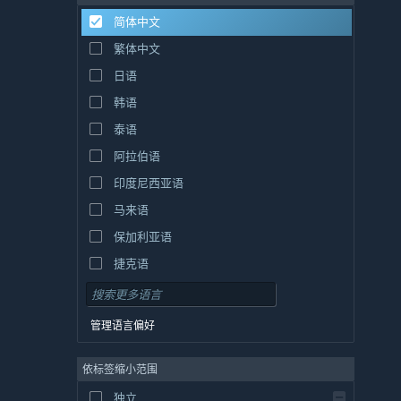
简体中文
繁体中文
日语
韩语
泰语
阿拉伯语
印度尼西亚语
马来语
保加利亚语
捷克语
丹麦语
德语
管理语言偏好
英语
依标签缩小范围
西班牙语 - 西班牙
西班牙语 - 拉丁美洲
独立