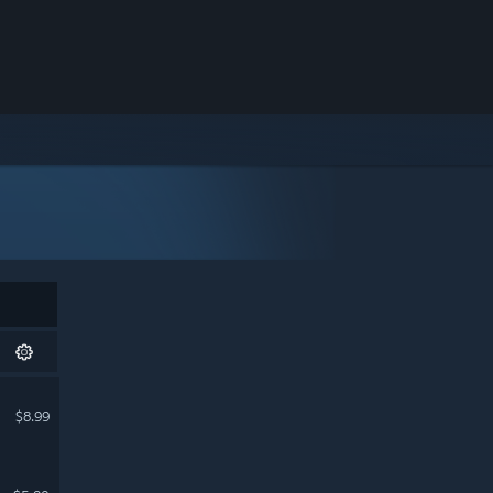
$8.99