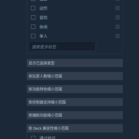
希腊语
动作
冒险
休闲
单人
模拟
角色扮演
显示已选择类型
策略
2D
依玩家人数缩小范围
抢先体验
依功能特色缩小范围
3D
免费开玩
依控制器支持缩小范围
氛围
依辅助功能缩小范围
剧情丰富
依 Deck 兼容性缩小范围
彩色
通过验证
探索