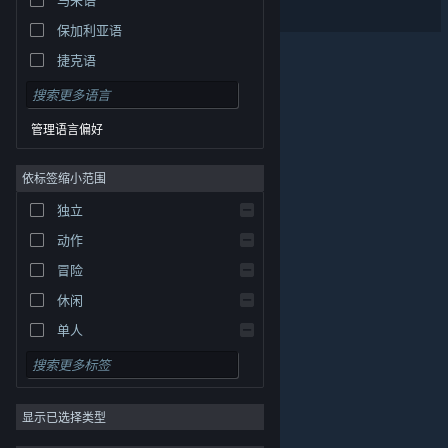
铁骑竞技场
保加利亚语
捷克语
丹麦语
德语
管理语言偏好
英语
依标签缩小范围
西班牙语 - 西班牙
西班牙语 - 拉丁美洲
独立
希腊语
动作
冒险
休闲
单人
模拟
角色扮演
© Valve Corporation。保留所有权利。所有商标均为其在
美国及其它国家/地区的各自持有者所有。
隐私政策
|
法
显示已选择类型
策略
律信息
|
无障碍
|
Steam 订户协议
|
退款
|
Cookie