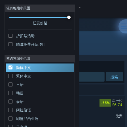
登录
依价格缩小范围
任意价格
商店
折扣与活动
社区
隐藏免费开玩项目
开发者: RJ Arcade
关于
依语言缩小范围
排序依据
相关性
简体中文
客服
繁体中文
搜索
日语
更改语言
3 个匹配的搜索结果。
韩语
获取 Steam 手机应用
Rival Megagun
$14.99
泰语
-55%
$6.74
阿拉伯语
查看桌面版网站
铁骑竞技场 试玩版
免费
印度尼西亚语
马来语