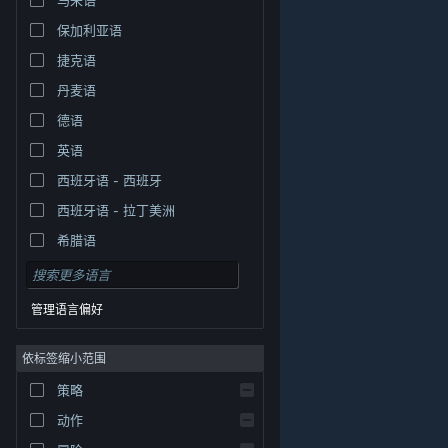
保加利亚语
捷克语
丹麦语
德语
英语
西班牙语 - 西班牙
西班牙语 - 拉丁美洲
希腊语
管理语言偏好
依标签缩小范围
策略
© Valve Corporation。保留所有权利。所有商标均为其在
美国及其它国家/地区的各自持有者所有。
隐私政策
|
法
动作
律信息
|
无障碍
|
Steam 订户协议
|
退款
|
Cookie