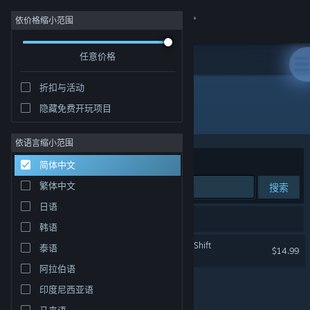
登录
依价格缩小范围
任意价格
商店
折扣与活动
社区
隐藏免费开玩项目
开发者: QED Games
关于
依语言缩小范围
排序依据
相关性
简体中文
客服
繁体中文
搜索
日语
更改语言
1 个匹配的搜索结果。
韩语
获取 Steam 手机应用
Tactical Troops: Anthracite Shift
泰语
$14.99
阿拉伯语
查看桌面版网站
印度尼西亚语
马来语