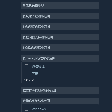
显示已选择类型
大型多人在线
独立
依玩家人数缩小范围
抢先体验
依功能特色缩小范围
休闲
模拟
依控制器支持缩小范围
竞速
依辅助功能缩小范围
体育
依 Deck 兼容性缩小范围
视频制作
通过验证
照片编辑
可玩
了解更多
依支持虚拟现实缩小范围
依操作系统缩小范围
Windows