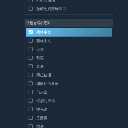
折扣与活动
隐藏免费开玩项目
依语言缩小范围
简体中文
繁体中文
日语
韩语
泰语
阿拉伯语
印度尼西亚语
马来语
保加利亚语
捷克语
丹麦语
德语