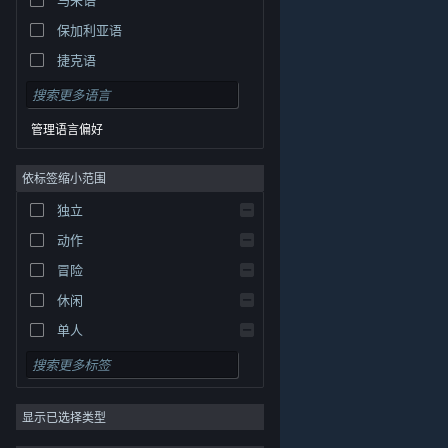
保加利亚语
捷克语
丹麦语
德语
管理语言偏好
英语
依标签缩小范围
西班牙语 - 西班牙
西班牙语 - 拉丁美洲
独立
希腊语
动作
冒险
休闲
单人
模拟
角色扮演
© Valve Corporation。保留所有权利。所有商标均为其在
美国及其它国家/地区的各自持有者所有。
隐私政策
|
法
显示已选择类型
策略
律信息
|
无障碍
|
Steam 订户协议
|
退款
|
Cookie