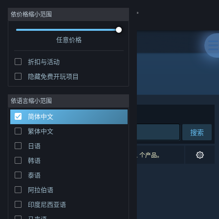
登录
依价格缩小范围
任意价格
商店
折扣与活动
社区
隐藏免费开玩项目
开发者: Play Wireless
关于
依语言缩小范围
排序依据
相关性
简体中文
客服
繁体中文
搜索
日语
更改语言
0 个匹配的搜索结果。 根据您的偏好，已排除了 1 个产品。
韩语
获取 Steam 手机应用
泰语
阿拉伯语
查看桌面版网站
印度尼西亚语
马来语