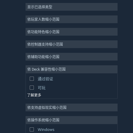
显示已选择类型
大型多人在线
独立
依玩家人数缩小范围
抢先体验
依功能特色缩小范围
休闲
模拟
依控制器支持缩小范围
竞速
依辅助功能缩小范围
体育
依 Deck 兼容性缩小范围
视频制作
通过验证
照片编辑
可玩
了解更多
依支持虚拟现实缩小范围
依操作系统缩小范围
Windows