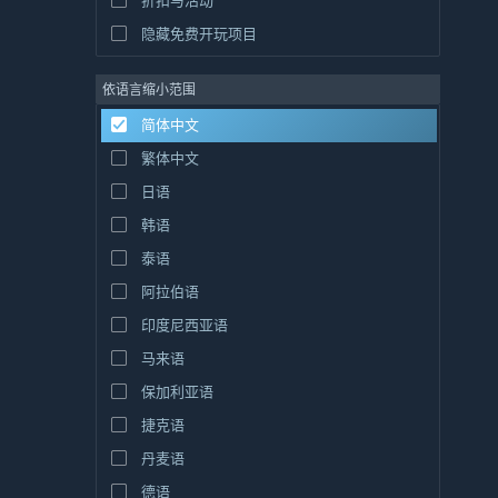
折扣与活动
隐藏免费开玩项目
依语言缩小范围
简体中文
繁体中文
日语
韩语
泰语
阿拉伯语
印度尼西亚语
马来语
保加利亚语
捷克语
丹麦语
德语