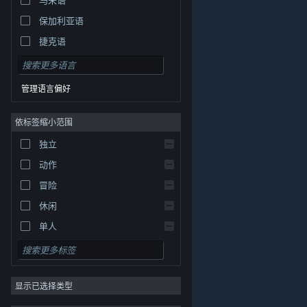
保加利亚语
捷克语
丹麦语
德语
管理语言偏好
英语
依标签缩小范围
西班牙语 - 西班牙
西班牙语 - 拉丁美洲
独立
希腊语
动作
冒险
休闲
单人
模拟
角色扮演
© Valve Corporation。保留所有权利。所有商标均为其在
美国及其它国家/地区的各自持有者所有。
隐私政策
|
法
显示已选择类型
策略
律信息
|
无障碍
|
Steam 订户协议
|
退款
|
Cookie