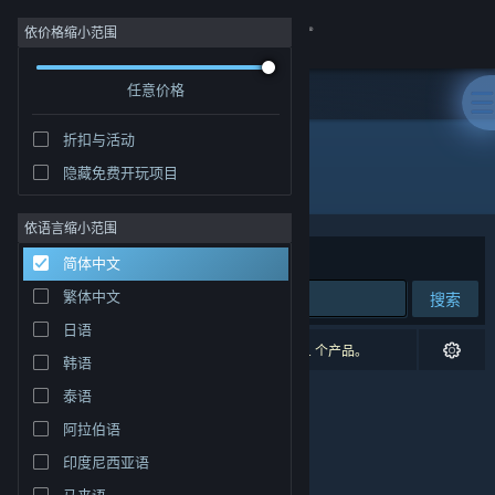
登录
依价格缩小范围
任意价格
商店
折扣与活动
社区
隐藏免费开玩项目
开发者: Opilio
关于
依语言缩小范围
排序依据
相关性
简体中文
客服
繁体中文
搜索
日语
更改语言
0 个匹配的搜索结果。 根据您的偏好，已排除了 1 个产品。
韩语
获取 Steam 手机应用
泰语
阿拉伯语
查看桌面版网站
印度尼西亚语
马来语