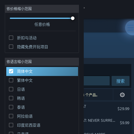
登录
依价格缩小范围
任意价格
商店
折扣与活动
社区
隐藏免费开玩项目
开发者: Odders Lab
关于
依语言缩小范围
排序依据
相关性
简体中文
客服
繁体中文
搜索
日语
更改语言
7 个匹配的搜索结果。 根据您的偏好，已排除了 3 个产品。
韩语
获取 Steam 手机应用
LES MILLS XR BODYCOMBAT
泰语
$29.99
VR 独占
阿拉伯语
查看桌面版网站
LES MILLS XR BODYCOMBAT: NEVER SURRENDER
$9.99
印度尼西亚语
马来语