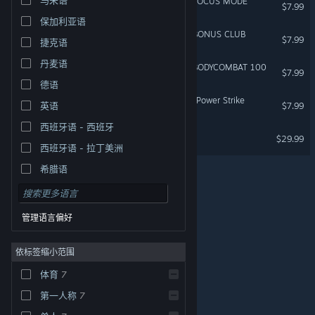
LES MILLS BODYCOMBAT: FOCUS MODE
$7.99
保加利亚语
LES MILLS BODYCOMBAT: BONUS CLUB
$7.99
捷克语
丹麦语
LES MILLS BODYCOMBAT: BODYCOMBAT 100
$7.99
德语
Les Mills XR Bodycombat: Power Strike
英语
$7.99
西班牙语 - 西班牙
LES MILLS XR DANCE
$29.99
VR 独占
西班牙语 - 拉丁美洲
希腊语
管理语言偏好
依标签缩小范围
体育
7
© Valve Corporation。保留所有权利。所有商标均为其在
美国及其它国家/地区的各自持有者所有。
隐私政策
|
法
第一人称
7
律信息
|
无障碍
|
Steam 订户协议
|
退款
|
Cookie