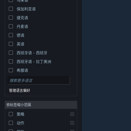
保加利亚语
捷克语
丹麦语
德语
英语
西班牙语 - 西班牙
西班牙语 - 拉丁美洲
希腊语
管理语言偏好
依标签缩小范围
策略
© Valve Corporation。保留所有权利。所有商标均为其在
美国及其它国家/地区的各自持有者所有。
隐私政策
|
法
动作
律信息
|
无障碍
|
Steam 订户协议
|
退款
|
Cookie