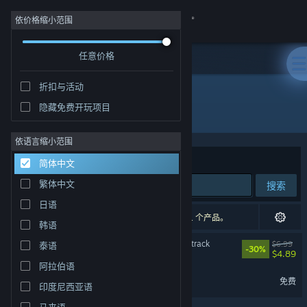
登录
依价格缩小范围
任意价格
商店
折扣与活动
社区
隐藏免费开玩项目
开发者: Nobody's Nail Machine
关于
依语言缩小范围
排序依据
相关性
简体中文
客服
繁体中文
搜索
日语
更改语言
2 个匹配的搜索结果。 根据您的偏好，已排除了 1 个产品。
韩语
获取 Steam 手机应用
Hail to the Rainbow Soundtrack
$6.99
泰语
-30%
$4.89
阿拉伯语
查看桌面版网站
7th Sector - Museum
免费
印度尼西亚语
马来语