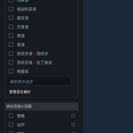
保加利亚语
捷克语
丹麦语
德语
英语
西班牙语 - 西班牙
西班牙语 - 拉丁美洲
希腊语
管理语言偏好
依标签缩小范围
策略
© Valve Corporation。保留所有权利。所有商标均为其在
美国及其它国家/地区的各自持有者所有。
隐私政策
|
法
动作
律信息
|
无障碍
|
Steam 订户协议
|
退款
|
Cookie