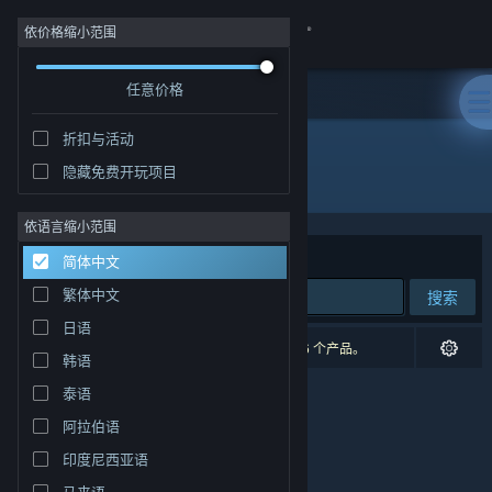
登录
依价格缩小范围
任意价格
商店
折扣与活动
社区
隐藏免费开玩项目
开发者: Nerdvision Games
关于
依语言缩小范围
排序依据
相关性
简体中文
客服
繁体中文
搜索
日语
更改语言
0 个匹配的搜索结果。 根据您的偏好，已排除了 6 个产品。
韩语
获取 Steam 手机应用
泰语
阿拉伯语
查看桌面版网站
印度尼西亚语
马来语